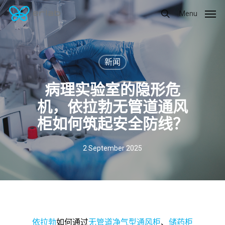
Skip
Menu
to
main
content
新闻
病理实验室的隐形危
机，依拉勃无管道通风
柜如何筑起安全防线？
2 September 2025
依拉勃
如何通过
无管道净气型通风柜
、
储药柜