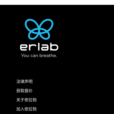
法律声明
获取报价
关于依拉勃
加入依拉勃