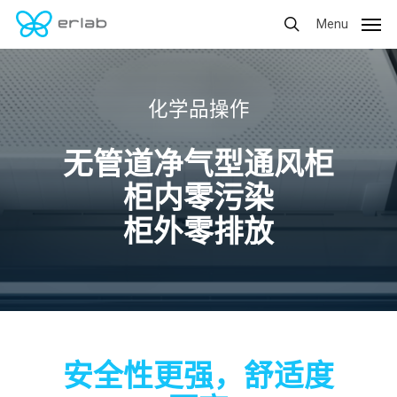
Skip
Menu
to
main
content
化学品操作
无管道净气型通风柜
柜内零污染
柜外零排放
安全性更强，舒适度